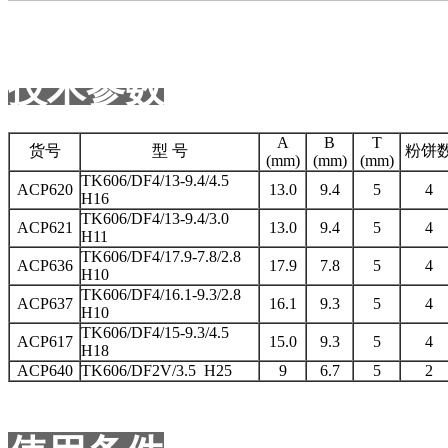
技术参数
A
B
T
货号
型 号
粉饼
(mm)
(mm)
(mm)
TK606/DF4/13-9.4/4.5
ACP620
13.0
9.4
5
4
H16
TK606/DF4/13-9.4/3.0
ACP621
13.0
9.4
5
4
H11
TK606/DF4/17.9-7.8/2.8
ACP636
17.9
7.8
5
4
H10
TK606/DF4/16.1-9.3/2.8
ACP637
16.1
9.3
5
4
H10
TK606/DF4/15-9.3/4.5
ACP617
15.0
9.3
5
4
H18
ACP640
TK606/DF2V/3.5 H25
9
6.7
5
2