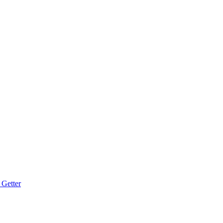
 Getter
到全资子公司：南京善工新材料科技有限公司，简称“善工科