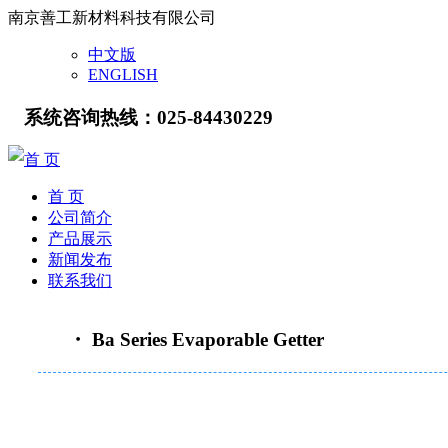
南京善工新材料科技有限公司
中文版
ENGLISH
系统咨询热线：025-84430229
首 页
首 页
公司简介
产品展示
新闻发布
联系我们
・ Ba Series Evaporable Getter
重要通知：原“南京善工真空电子有限公司”，根据公司发