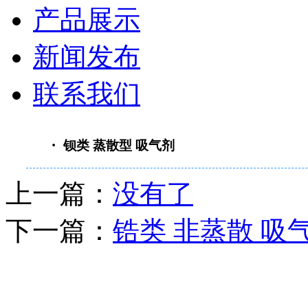
产品展示
新闻发布
联系我们
・ 钡类 蒸散型 吸气剂
上一篇：
没有了
下一篇：
锆类 非蒸散 吸
重要通知：原“南京善