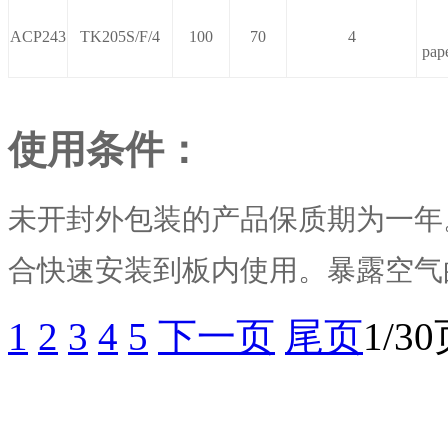
ACP243
TK205S/F/4
100
70
4
pap
使用条件：
未开封外包装的产品保质期为一年
合快速安装到板内使用。暴露空气
1
2
3
4
5
下一页
尾页
1/3
重要通知：原“南京善