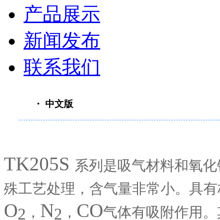
产品展示
新闻发布
联系我们
・ 中文版
TK205S
系列是吸气材料和氧化
殊工艺处理，含气量非常小。具有
O
N
CO
，
，
气体有吸附作用。
2
2