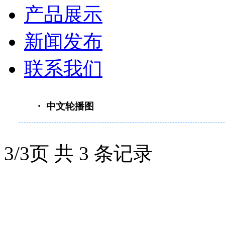
产品展示
新闻发布
联系我们
・ 中文轮播图
3/3页 共 3 条记录
重要通知：原“南京善
司发展战略，自2017