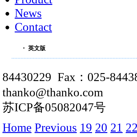
News
Contact
・ 英文版
84430229 Fax：025-8443
thanko@thanko.com
苏ICP备05082047号
Home
Previous
19
20
21
2