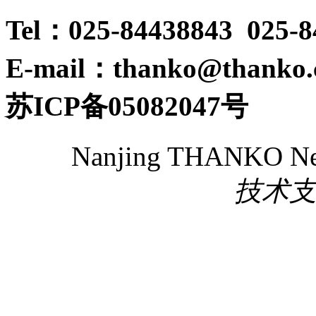
Tel：025-84438843 025-
E-mail：thanko@thanko
苏ICP备05082047号
Nanjing THANKO New 
技术