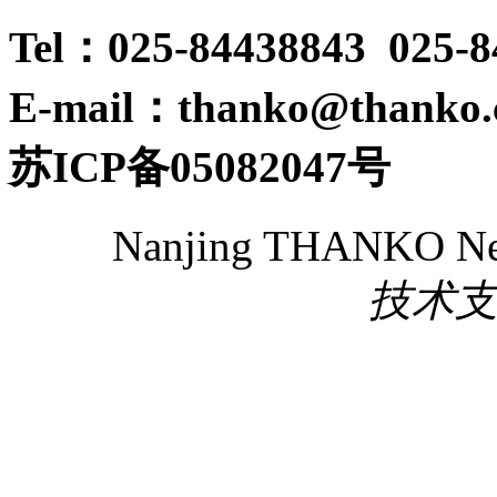
Tel：025-84438843 025-
E-mail：thanko@thanko
苏ICP备05082047号
Nanjing THANKO New 
技术